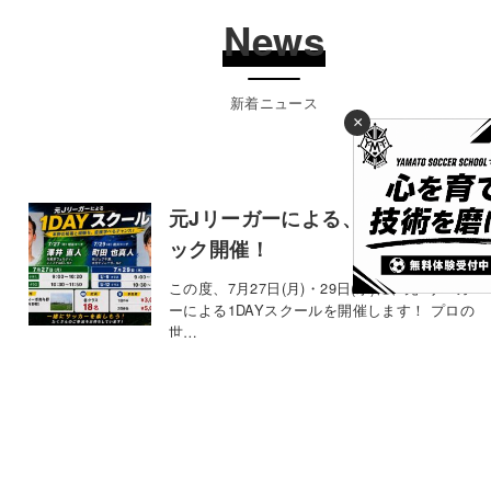
News
新着ニュース
×
元Jリーガーによる、1DAYクリニ
ック開催！
この度、7月27日(月)・29日(水)に、元Jリーガ
ーによる1DAYスクールを開催します！ プロの
世…
2026年7月6日
お知らせ
【KELME JAPAN CUP 2026】に
参戦決定！！
今年は茨城の波崎で開催される、【KELME
CUP JAPAN 2026】にYAMATO SOCCE…