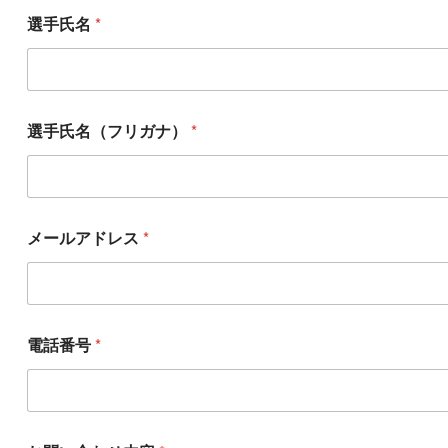
選手氏名
*
選手氏名（フリガナ）
*
メールアドレス
*
お
電話番号
*
問
い
合
わ
せ
内