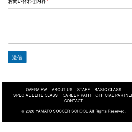
お問い合わせ内容
*
容
選
手
氏
名
*
送信
OVERVIEW
ABOUT US
STAFF
BASIC CLASS
SPECIAL ELITE CLASS
CAREER PATH
OFFICIAL PARTNE
CONTACT
© 2026 YAMATO SOCCER SCHOOL All Rights Reserved.