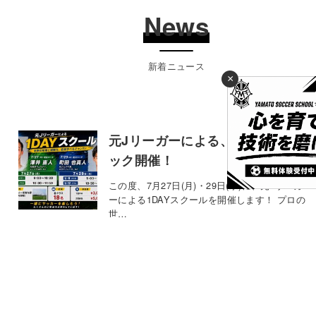
News
新着ニュース
×
元Jリーガーによる、1DAYクリニ
ック開催！
この度、7月27日(月)・29日(水)に、元Jリーガ
ーによる1DAYスクールを開催します！ プロの
世…
2026年7月6日
お知らせ
【KELME JAPAN CUP 2026】に
参戦決定！！
今年は茨城の波崎で開催される、【KELME
CUP JAPAN 2026】にYAMATO SOCCE…