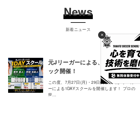
News
新着ニュース
×
元Jリーガーによる、1DAYクリニ
ック開催！
この度、7月27日(月)・29日(水)に、元Jリーガ
ーによる1DAYスクールを開催します！ プロの
世…
2026年7月6日
お知らせ
【KELME JAPAN CUP 2026】に
参戦決定！！
今年は茨城の波崎で開催される、【KELME
CUP JAPAN 2026】にYAMATO SOCCE…