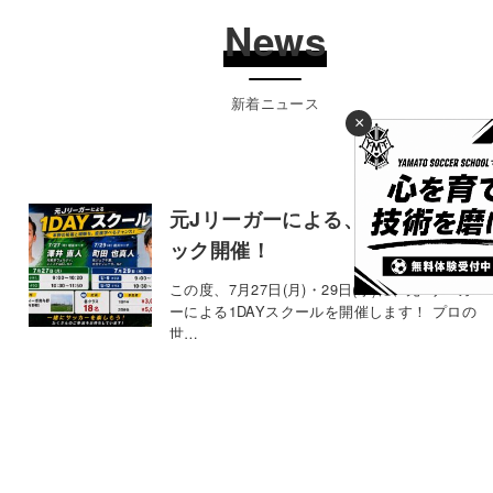
News
新着ニュース
×
元Jリーガーによる、1DAYクリニ
ック開催！
この度、7月27日(月)・29日(水)に、元Jリーガ
ーによる1DAYスクールを開催します！ プロの
世…
2026年7月6日
お知らせ
【KELME JAPAN CUP 2026】に
参戦決定！！
今年は茨城の波崎で開催される、【KELME
CUP JAPAN 2026】にYAMATO SOCCE…