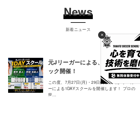
News
新着ニュース
×
元Jリーガーによる、1DAYクリニ
ック開催！
この度、7月27日(月)・29日(水)に、元Jリーガ
ーによる1DAYスクールを開催します！ プロの
世…
2026年7月6日
お知らせ
【KELME JAPAN CUP 2026】に
参戦決定！！
今年は茨城の波崎で開催される、【KELME
CUP JAPAN 2026】にYAMATO SOCCE…